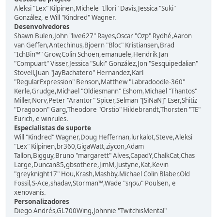
Aleksi "Lex" Kilpinen,Michele "Illori" Davis,Jessica "Suki"
González, e Will "Kindred" Wagner.
Desenvolvedores
Shawn Bulen,John "live627" Rayes,Oscar "Ozp" Rydhé,Aaron
van Geffen,Antechinus,Bjoern "Bloc" Kristiansen,Brad
"IchBin™" Grow,Colin Schoen,emanuele,Hendrik Jan
"Compuart" Visser,Jessica "Suki" González,Jon "Sesquipedalian"
Stovell,Juan "JayBachatero" Hernandez,Karl
"RegularExpression" Benson,Matthew "Labradoodle-360"
Kerle,Grudge,Michael "Oldiesmann" Eshom,Michael "Thantos"
Miller,Norv,Peter "Arantor" Spicer,Selman "[SiNaN]" Eser,Shitiz
"Dragooon" Garg,Theodore "Orstio" Hildebrandt,Thorsten "TE"
Eurich, e winrules.
Especialistas de suporte
Will "Kindred" Wagner,Doug Heffernan,lurkalot,Steve,Aleksi
"Lex" Kilpinen,br360,GigaWatt,ziycon,Adam
Tallon,Bigguy,Bruno "margarett" Alves,CapadY,ChalkCat,Chas
Large,Duncan85,gbsothere,JimM,Justyne,Kat,Kevin
"greyknight17" Hou,Krash,Mashby,Michael Colin Blaber,Old
Fossil,S-Ace,shadav,Storman™,Wade "sησω" Poulsen, e
xenovanis.
Personalizadores
Diego Andrés,GL700Wing,Johnnie "TwitchisMental"