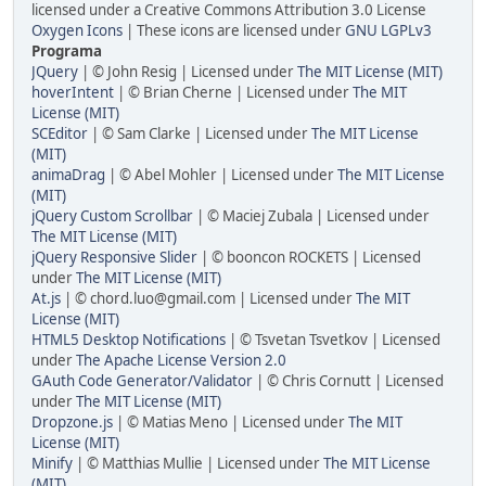
licensed under a Creative Commons Attribution 3.0 License
Oxygen Icons
| These icons are licensed under
GNU LGPLv3
Programa
JQuery
| © John Resig | Licensed under
The MIT License (MIT)
hoverIntent
| © Brian Cherne | Licensed under
The MIT
License (MIT)
SCEditor
| © Sam Clarke | Licensed under
The MIT License
(MIT)
animaDrag
| © Abel Mohler | Licensed under
The MIT License
(MIT)
jQuery Custom Scrollbar
| © Maciej Zubala | Licensed under
The MIT License (MIT)
jQuery Responsive Slider
| © booncon ROCKETS | Licensed
under
The MIT License (MIT)
At.js
| ©
chord.luo@gmail.com
| Licensed under
The MIT
License (MIT)
HTML5 Desktop Notifications
| © Tsvetan Tsvetkov | Licensed
under
The Apache License Version 2.0
GAuth Code Generator/Validator
| © Chris Cornutt | Licensed
under
The MIT License (MIT)
Dropzone.js
| © Matias Meno | Licensed under
The MIT
License (MIT)
Minify
| © Matthias Mullie | Licensed under
The MIT License
(MIT)