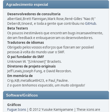
Agradecimento especial
Desenvolvedores de consultoria
albertlast,Brett Flannigan,Mark Rose,René-Gilles "Nao 尚"
Deberdt,tinoest, e toda a gente que contribuiu no
GitHub
.
Beta Testers
Os poucos inestimáveis que encontram bugs incansavelmente,
deram feedback e enlouqueceram os desenvolvedores.
Tradutores de idiomas
Obrigado pelos vossos esforços que fizeram ser possível
pessoas à volta do mundo usar o SMF.
O pai fundador do SMF
Unknown W. "[Unknown]" Brackets.
Diretores de projeto originais
Jeff Lewis,Joseph Fung, e David Recordon.
Em memória de
Crip,K@,metallica48423, e Paul_Pauline.
E a quem tenhamos esquecido, um muito obrigado!
Software/Gráficos
Gráficos
Fugue Icons
| © 2012 Yusuke Kamiyamane | These icons are