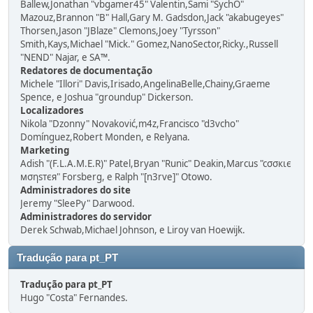
Ballew,Jonathan "vbgamer45" Valentin,Sami "SychO"
Mazouz,Brannon "B" Hall,Gary M. Gadsdon,Jack "akabugeyes"
Thorsen,Jason "JBlaze" Clemons,Joey "Tyrsson"
Smith,Kays,Michael "Mick." Gomez,NanoSector,Ricky.,Russell
"NEND" Najar, e SA™.
Redatores de documentação
Michele "Illori" Davis,Irisado,AngelinaBelle,Chainy,Graeme
Spence, e Joshua "groundup" Dickerson.
Localizadores
Nikola "Dzonny" Novaković,m4z,Francisco "d3vcho"
Domínguez,Robert Monden, e Relyana.
Marketing
Adish "(F.L.A.M.E.R)" Patel,Bryan "Runic" Deakin,Marcus "cσσкιє
мσηѕтєя" Forsberg, e Ralph "[n3rve]" Otowo.
Administradores do site
Jeremy "SleePy" Darwood.
Administradores do servidor
Derek Schwab,Michael Johnson, e Liroy van Hoewijk.
Tradução para pt_PT
Tradução para pt_PT
Hugo "Costa" Fernandes.