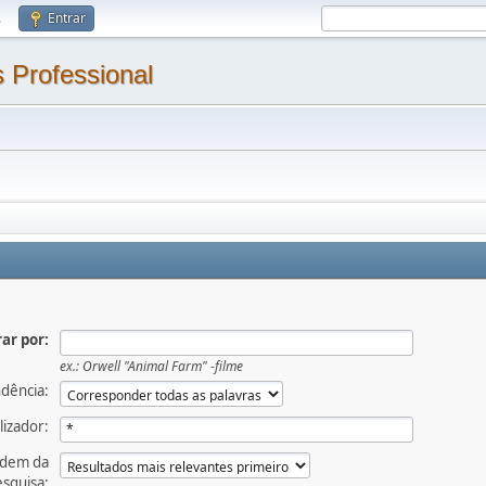
.
Entrar
 Professional
ar por:
ex.:
Orwell "Animal Farm" -filme
dência:
lizador:
dem da
squisa: