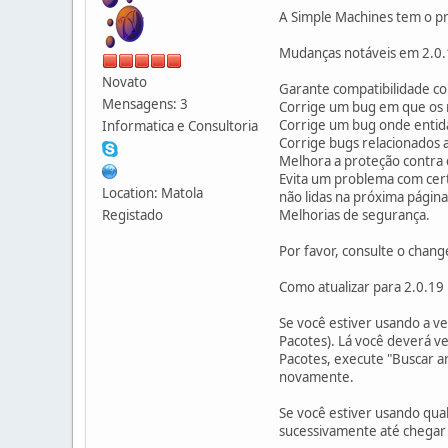
A Simple Machines tem o pr
Mudanças notáveis em 2.0
Novato
Garante compatibilidade c
Mensagens: 3
Corrige um bug em que os m
Corrige um bug onde entid
Informatica e Consultoria
Corrige bugs relacionados 
Melhora a proteção contra 
Evita um problema com cert
Location: Matola
não lidas na próxima págin
Registado
Melhorias de segurança.
Por favor, consulte o chan
Como atualizar para 2.0.19
Se você estiver usando a v
Pacotes). Lá você deverá ver
Pacotes, execute "Buscar a
novamente.
Se você estiver usando qual
sucessivamente até chegar 