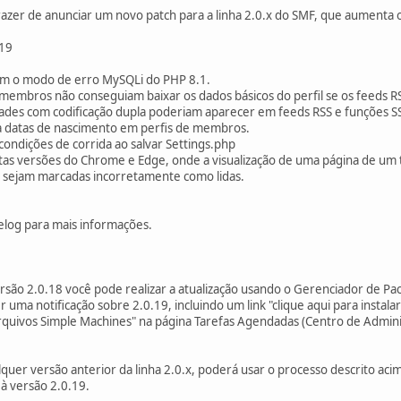
azer de anunciar um novo patch para a linha 2.0.x do SMF, que aumenta 
.19
om o modo de erro MySQLi do PHP 8.1.
embros não conseguiam baixar os dados básicos do perfil se os feeds R
ades com codificação dupla poderiam aparecer em feeds RSS e funções S
a datas de nascimento em perfis de membros.
condições de corrida ao salvar Settings.php
as versões do Chrome e Edge, onde a visualização de uma página de um 
a sejam marcadas incorretamente como lidas.
gelog para mais informações.
ersão 2.0.18 você pode realizar a atualização usando o Gerenciador de P
 uma notificação sobre 2.0.19, incluindo um link "clique aqui para instala
rquivos Simple Machines" na página Tarefas Agendadas (Centro de Admin
quer versão anterior da linha 2.0.x, poderá usar o processo descrito acim
à versão 2.0.19.