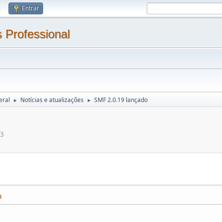
.
Entrar
 Professional
eral
Notícias e atualizações
SMF 2.0.19 lançado
►
►
33
3