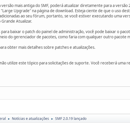
 versão mais antiga do SMF, poderá atualizar diretamente para a versão 
Large Upgrade" na página de download. Esteja ciente de que o uso deste
adicionadas ao seu fórum, portanto, se você estiver executando uma versã
 Grande Atualizar.
para baixar o patch do painel de administração, você pode baixar o paco
r meio do gerenciador de pacotes, como faria com qualquer outro pacote 
ara obter mais detalhes sobre patches e atualizações.
ão utilize este tópico para solicitações de suporte. Você receberá uma 
eral
Notícias e atualizações
SMF 2.0.19 lançado
►
►