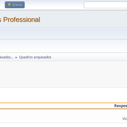
.
Entrar
 Professional
ivados...
Quadros arquivados
►
Respo
Vi