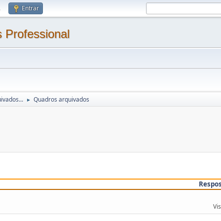
.
Entrar
 Professional
ivados...
Quadros arquivados
►
Respo
Vi