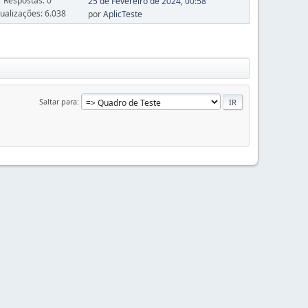
Respostas: 0
25 de Fevereiro de 2024, 00:58
sualizações: 6.038
por
AplicTeste
Saltar para