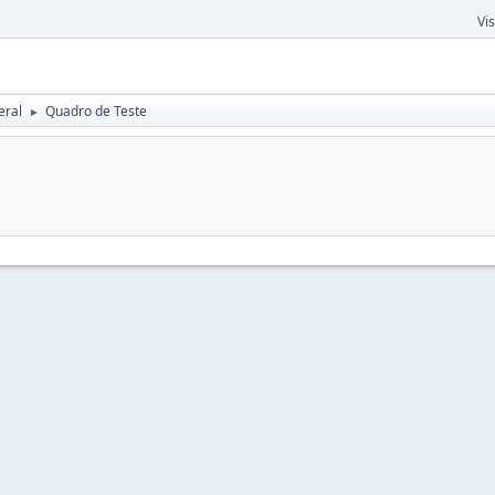
Vi
eral
Quadro de Teste
►