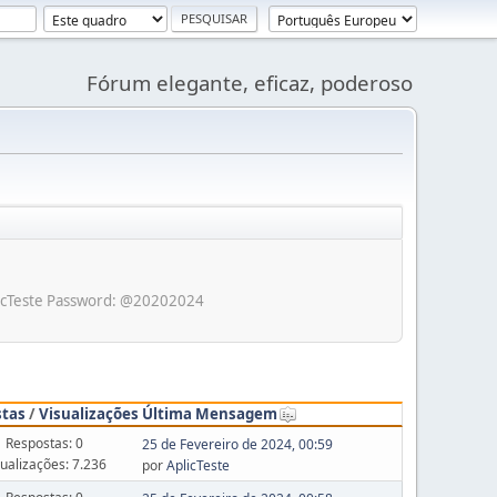
Fórum elegante, eficaz, poderoso
 AplicTeste Password: @20202024
stas
/
Visualizações
Última Mensagem
Respostas: 0
25 de Fevereiro de 2024, 00:59
sualizações: 7.236
por
AplicTeste