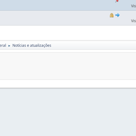
Vi
Vi
eral
Notícias e atualizações
►